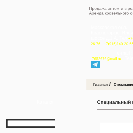
Продажа оптом и в ро
Аренда кровельного 
Московская обл.
Красногорск, Иль
шоссе д.1 А, Тел
+7
,
26-76
+7(915)140-20-6
e-mail 
, Te
7652676@mail.ru
/
Главная
О компани
Каталог
Специальный 