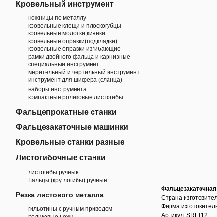
Кровельный инструмент
ножницы по металлу
кровельные клещи и плоскогубцы
кровельные молотки,киянки
кровельные оправки(подкладки)
кровельные оправки изгибающие
рамки двойного фальца и карнизные
специальный инструмент
мерительный и чертильный инструмент
инструмент для шифера (сланца)
наборы инструмента
компактные роликовые листогибы
Фальцепрокатные станки
Фальцезакаточные машинки
Кровельные станки разные
Листогибочные станки
листогибы ручные
Вальцы (круглогибы) ручные
Фальцезакаточная
Резка листового металла
Страна изготовител
Фирма изготовител
гильотины с ручным приводом
Артикул: SRLT12
роликовые ножи