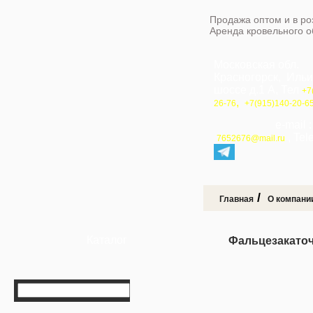
Продажа оптом и в ро
Аренда кровельного 
Московская обл.
Красногорск, Иль
шоссе д.1 А, Тел
+7
,
26-76
+7(915)140-20-6
e-mail 
, Te
7652676@mail.ru
/
Главная
О компани
Каталог
Фальцезакато