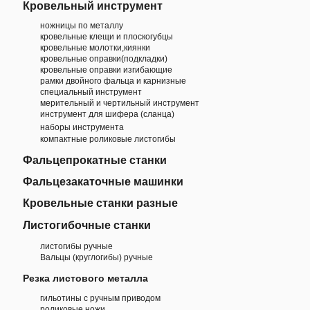
Кровельный инструмент
ножницы по металлу
кровельные клещи и плоскогубцы
кровельные молотки,киянки
кровельные оправки(подкладки)
кровельные оправки изгибающие
рамки двойного фальца и карнизные
специальный инструмент
мерительный и чертильный инструмент
инструмент для шифера (сланца)
наборы инструмента
компактные роликовые листогибы
Фальцепрокатные станки
Фальцезакаточные машинки
Кровельные станки разные
Листогибочные станки
листогибы ручные
Вальцы (круглогибы) ручные
Резка листового металла
гильотины с ручным приводом
роликовые ножи