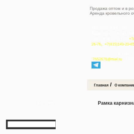
Продажа оптом и в ро
Аренда кровельного 
Московская обл.
Красногорск, Иль
шоссе д.1 А, Тел
+7
,
26-76
+7(915)140-20-6
e-mail 
, Te
7652676@mail.ru
/
Главная
О компани
Каталог
Рамка карнизна