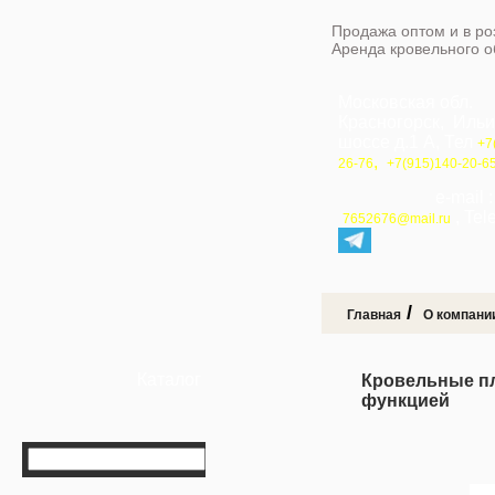
Продажа оптом и в ро
Аренда кровельного 
Московская обл.
Красногорск, Иль
шоссе д.1 А, Тел
+7
,
26-76
+7(915)140-20-6
e-mail 
, Te
7652676@mail.ru
/
Главная
О компани
Каталог
Кровельные п
функцией