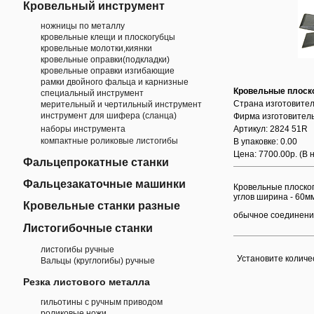
Кровельный инструмент
ножницы по металлу
кровельные клещи и плоскогубцы
кровельные молотки,киянки
кровельные оправки(подкладки)
кровельные оправки изгибающие
рамки двойного фальца и карнизные
Кровельные плоск
специальный инструмент
Страна изготовител
мерительный и чертильный инструмент
инструмент для шифера (сланца)
Фирма изготовител
наборы инструмента
Артикул: 2824 51R
компактные роликовые листогибы
В упаковке: 0.00
Цена: 7700.00р.
(В 
Фальцепрокатные станки
Фальцезакаточные машинки
Кровельные плоско
углов ширина - 60мм,
Кровельные станки разные
обычное соединение
Листогибочные станки
листогибы ручные
Установите количе
Вальцы (круглогибы) ручные
Резка листового металла
гильотины с ручным приводом
роликовые ножи