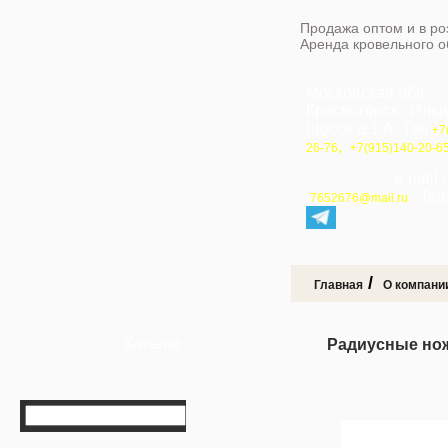
Продажа оптом и в ро
Аренда кровельного 
Московская обл.
Красногорск, Иль
шоссе д.1 А, Тел
+7
,
26-76
+7(915)140-20-6
e-mail 
, Te
7652676@mail.ru
/
Главная
О компани
Каталог
Радиусные н