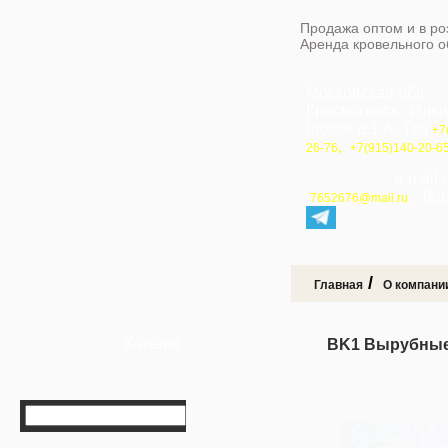
Продажа оптом и в ро
Аренда кровельного 
Московская обл.
Красногорск, Иль
шоссе д.1 А, Тел
+7
,
26-76
+7(915)140-20-6
e-mail 
, Te
7652676@mail.ru
/
Главная
О компани
Каталог
BK1 Вырубные