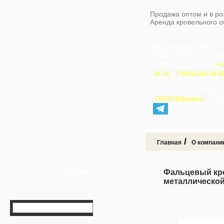
Продажа оптом и в ро
Аренда кровельного 
Московская обл.
Красногорск, Иль
шоссе д.1 А, Тел
+7
,
26-76
+7(915)140-20-6
e-mail 
, Te
7652676@mail.ru
/
Главная
О компани
Каталог
Фальцевый кро
металлической