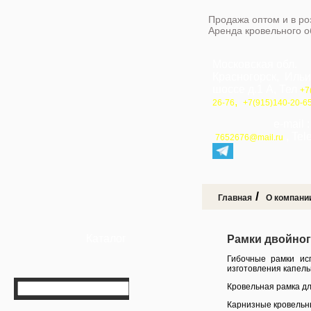
Продажа оптом и в ро
Аренда кровельного 
Московская обл.
Красногорск, Иль
шоссе д.1 А, Тел
+7
,
26-76
+7(915)140-20-6
e-mail 
, Te
7652676@mail.ru
/
Главная
О компани
Каталог
Рамки двойног
Гибочные рамки ис
изготовления капель
Кровельная рамка дл
Карнизные кровельн