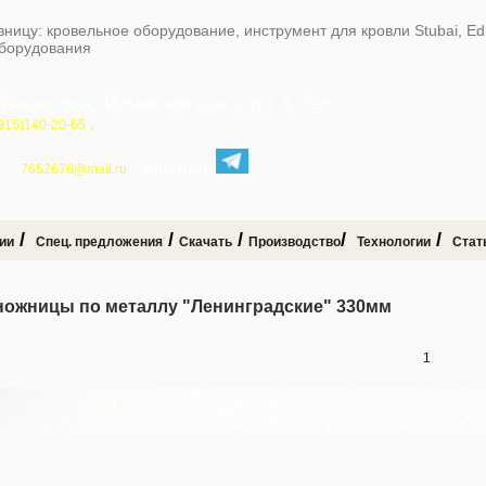
зницу: кровельное оборудование, инструмент для кровли Stubai, E
оборудования
Красногорск, Ильинское шоссе д.1 А, Тел
,
915)140-20-65
:
, Telegram
7652676@mail.ru
/
/
/
/
/
ии
Спец. предложения
Скачать
Производство
Технологии
Стат
ножницы по металлу "Ленинградские" 330мм
1