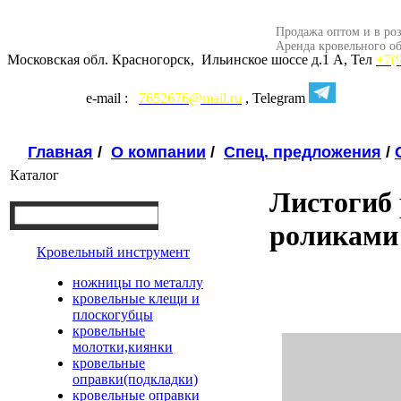
Продажа оптом и в роз
Аренда кровельного о
Московская обл. Красногорск, Ильинское шоссе д.1 А, Тел
+7(
e-mail :
7652676@mail.ru
, Telegram
Главная
/
О компании
/
Спец. предложения
/
Каталог
Листогиб 
роликами
Кровельный инструмент
ножницы по металлу
кровельные клещи и
плоскогубцы
кровельные
молотки,киянки
кровельные
оправки(подкладки)
кровельные оправки