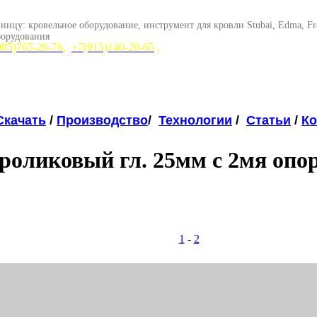
ницу: кровельное оборудование, инструмент для кровли Stubai, Edma, F
борудования
985)765-26-76
,
+7(915)140-20-65
,
Скачать
/
Производство
/
Технологии
/
Статьи
/
Ко
роликовый гл. 25мм с 2мя оп
1
-
2