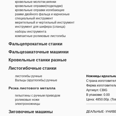
кровельные молотки,киянки
кровельные оправки(подкладки)
кровельные оправки изгибающие
рамки двойного фальца и карнизные
специальный инструмент
мерительный и чертильный инструмент
инструмент для шифера (сланца)
наборы инструмента
компактные роликовые листогибы
Фальцепрокатные станки
Фальцезакаточные машинки
Кровельные станки разные
Листогибочные станки
листогибы ручные
Ножницы идеальны
Вальцы (круглогибы) ручные
Страна изготовител
Фирма изготовитель
Резка листового металла
Артикул: CBIG
В упаковке: 0.00
гильотины с ручным приводом
Цена: 4850.00р.
(То
роликовые ножи
электроножницы
Зиговочные машины
ДЕАЛЬНЫЕ -УНИВЕР