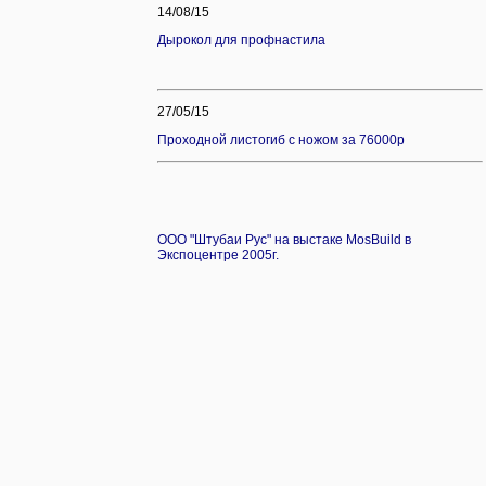
14/08/15
Дырокол для профнастила
27/05/15
Проходной листогиб с ножом за 76
000р
ООО "Штубаи Рус" на выстаке MosBuild в
Экспоцентре 2005г.