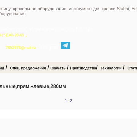
зницу: кровельное оборудование, инструмент для кровли Stubai, E
оборудования
Красногорск, Ильинское шоссе д.1 А, Тел
,
915)140-20-65
:
, Telegram
7652676@mail.ru
/
/
/
/
/
ии
Спец. предложения
Скачать
Производство
Технологии
Стат
льные,прям.+левые,280мм
1
-
2