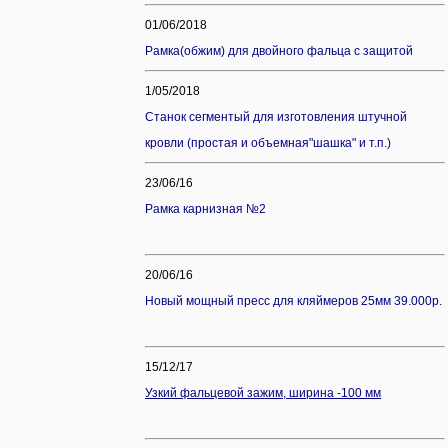
01/06/2018
Рамка(обжим) для двойного фальца с защитой
1/05/2018
Станок сегментый для изготовления штучной
кровли (простая и объемная"шашка" и т.п.)
23/06/16
Рамка карнизная №2
20/06/16
Новый мощный пресс для кляймеров 25мм 39.000р.
15/12/17
Узкий фальцевой зажим, ширина -100 мм