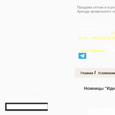
Продажа оптом и в ро
Аренда кровельного 
Московская обл.
Красногорск, Иль
шоссе д.1 А, Тел
+7
,
26-76
+7(915)140-20-6
e-mail 
, Te
7652676@mail.ru
/
Главная
О компани
Каталог
Ножницы "Иде