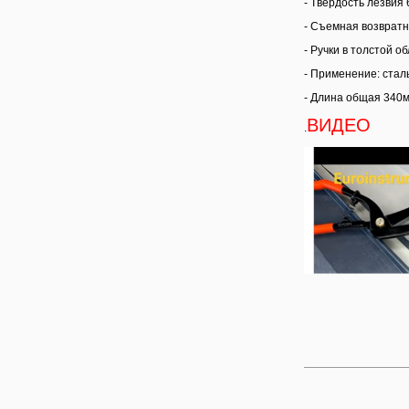
- Tвердость лезвия
- Съемная возврат
- Ручки в толстой об
- Применение: стал
- Длина общая 340м
ВИДЕО
.