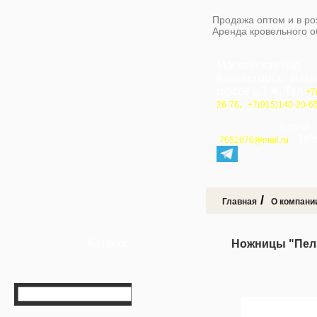
Продажа оптом и в ро
Аренда кровельного 
Московская обл.
Красногорск, Иль
шоссе д.1 А, Тел
+7
,
26-76
+7(915)140-20-6
e-mail 
, Te
7652676@mail.ru
/
Главная
О компани
Каталог
Ножницы "Пел