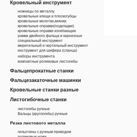
Кровельный инструмент
ножницы по металлу
кровельные клещи и плоскогубцы
кровельные молотки,киянки
кровельные оправки(подкладки)
кровельные оправки изгибающие
рамки двойного фальца и карнизные
специальный инструмент
мерительный и чертильный инструмент
инструмент для шифера (сланца)
наборы инструмента
компактные роликовые листогибы
Фальцепрокатные станки
Фальцезакаточные машинки
Кровельные станки разные
Листогибочные станки
листогибы ручные
Вальцы (круглогибы) ручные
Резка листового металла
гильотины с ручным приводом
роликовые ножи