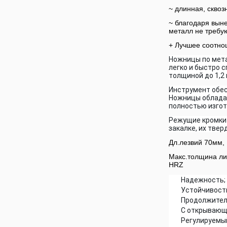
~ длинная, сквоз
~ благодаря выне
металл не требую
+ Лучшее соотно
Ножницы по мета
легко и быстро 
толщиной до 1,2 
Инструмент обес
Ножницы облада
полностью изгот
Режущие кромки
закалке, их твер
Дл.лезвий 70мм,
Макс.толщина лис
HRZ
Надежность;
Устойчивость
Продолжител
С открывающ
Регулируемы