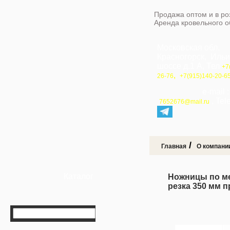
Продажа оптом и в ро
Аренда кровельного 
Московская обл.
Красногорск, Иль
шоссе д.1 А, Тел
+7
,
26-76
+7(915)140-20-6
e-mail 
, Te
7652676@mail.ru
/
Главная
О компани
Каталог
Ножницы по мет
резка 350 мм 