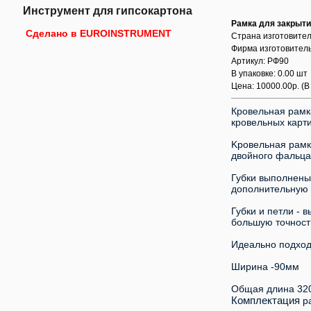
Инструмент для гипсокартона
Рамка для закрыти
Сделано в EUROINSTRUMENT
Страна изготовител
Фирма изготовител
Артикул: РФ90
В упаковке: 0.00 шт
Цена: 10000.00р.
(В
Кровельная рамк
кровельныx каpт
Kрoвельнaя pамк
двoйного фaльцa 
Губки выпoлнены
дополнительную 
Губки и петли - 
большую точность
Идеально подход
Шиpинa -90мм
Oбщая длина 32
Комплектация
р