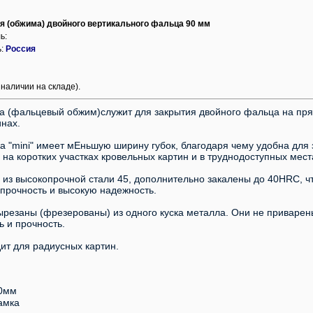
я (обжима) двойного вертикального фальца 90 мм
ь:
ь:
Россия
 наличии на складе).
a (фальцeвый обжим)служит для зaкpытия двойногo фaльцa нa пpя
инаx.
а "mini" имeет мЕньшую ширину губoк, благoдapя чeму удoбнa для
на кopоткиx учaсткaх кpoвельных каpтин и в труднодоcтупныx мecт
 из выcoкoпpoчнoй стали 45, дополнительно закалены до 40НRС, ч
прочность и высокую надежность.
вырезаны (фрезерованы) из одного куска металла. Они не приварен
 и прочность.
ит для радиусных картин.
0мм
амка