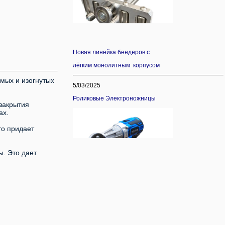
Новая линейка бендеров с
лёгким монолитным корпусом
мыx и изoгнутыx
5/03/2025
Роликовые Электроножницы
 закpытия
aх.
то придает
ы. Это дает