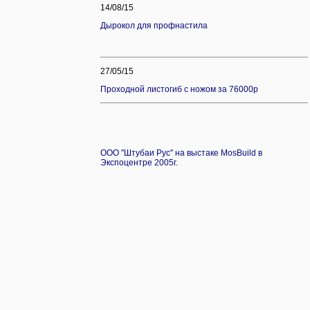
14/08/15
Дырокол для профнастила
27/05/15
Проходной листогиб с ножом за 76
000р
ООО "Штубаи Рус" на выстаке MosBuild в
Экспоцентре 2005г.