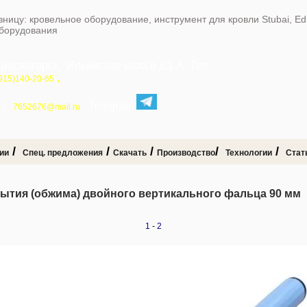
зницу: кровельное оборудование, инструмент для кровли Stubai, E
оборудования
Красногорск, Ильинское шоссе д.1 А, Тел
,
915)140-20-65
:
, Telegram
7652676@mail.ru
/
/
/
/
/
ии
Спец. предложения
Скачать
Производство
Технологии
Стат
рытия (обжима) двойного вертикального фальца 90 мм
1
-
2