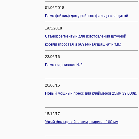
01/06/2018
Рамка(обжим) для двойного фальца с защитой
1/05/2018
Станок сегментый для изготовления штучной
кровли (простая и объемная"шашка" и т.п.)
23/06/16
Рамка карнизная №2
20/06/16
Новый мощный пресс для кляймеров 25мм 39.000р.
15/12/17
Узкий фальцевой зажим, ширина -100 мм