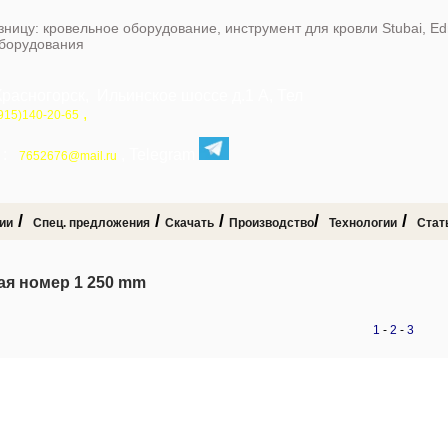
зницу: кровельное оборудование, инструмент для кровли Stubai, E
оборудования
Красногорск, Ильинское шоссе д.1 А, Тел
,
915)140-20-65
:
, Telegram
7652676@mail.ru
/
/
/
/
/
ии
Спец. предложения
Скачать
Производство
Технологии
Стат
ая номер 1 250 mm
1
-
2
-
3