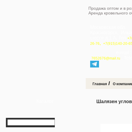
Продажа оптом и в ро
Аренда кровельного 
Московская обл.
Красногорск, Иль
шоссе д.1 А, Тел
+7
,
26-76
+7(915)140-20-6
e-mail 
, Te
7652676@mail.ru
/
Главная
О компани
Каталог
Шалязен угло