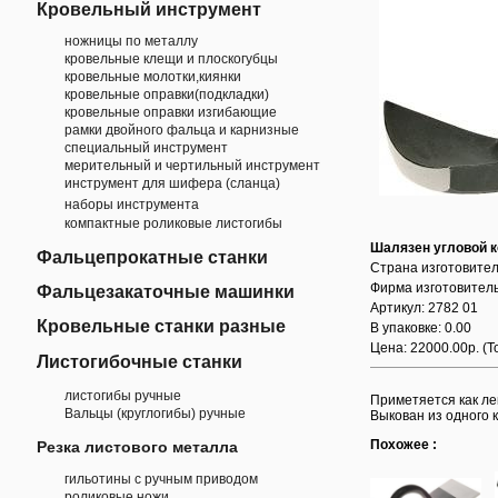
Кровельный инструмент
ножницы по металлу
кровельные клещи и плоскогубцы
кровельные молотки,киянки
кровельные оправки(подкладки)
кровельные оправки изгибающие
рамки двойного фальца и карнизные
специальный инструмент
мерительный и чертильный инструмент
инструмент для шифера (сланца)
наборы инструмента
компактные роликовые листогибы
Шалязен угловой 
Фальцепрокатные станки
Страна изготовител
Фирма изготовител
Фальцезакаточные машинки
Артикул: 2782 01
Кровельные станки разные
В упаковке: 0.00
Цена: 22000.00р.
(Т
Листогибочные станки
листогибы ручные
Приметяется как ле
Вальцы (круглогибы) ручные
Выкован из одного к
Похожее :
Резка листового металла
гильотины с ручным приводом
роликовые ножи