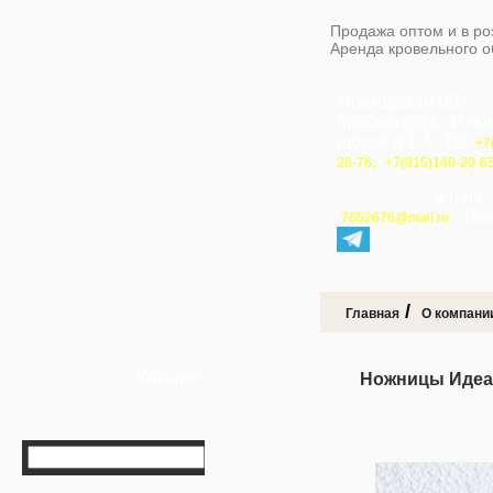
Продажа оптом и в ро
Аренда кровельного 
Московская обл.
Красногорск, Иль
шоссе д.1 А, Тел
+7
,
26-76
+7(915)140-20-6
e-mail 
, Te
7652676@mail.ru
/
Главная
О компани
Каталог
Ножницы Идеа