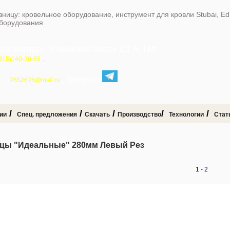
зницу: кровельное оборудование, инструмент для кровли Stubai, E
оборудования
Красногорск, Ильинское шоссе д.1 А, Тел
,
915)140-20-65
:
, Telegram
7652676@mail.ru
/
/
/
/
/
ии
Спец. предложения
Скачать
Производство
Технологии
Стат
цы "Идеальные" 280мм Левый Рез
1
-
2