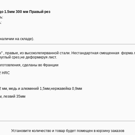
о 1.5мм 300 мм Правый рез
ь:
:
 наличии на складе).
" , правые, из высоколегирванной стали. Нестандартная смещенная форма 
руглый срез,не деформируя лист.
зготовления, сделаны во Франции
62 HRC
,2 мм, медь и алюминий 1,5мм,нержавейка 0,9мм
м, лезвий 35мм
Установите количество и товар будет помещен в корзину заказов