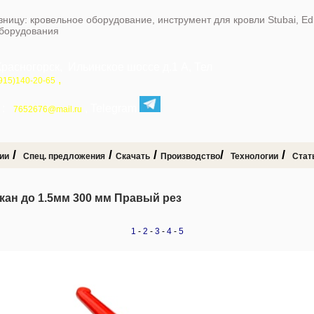
зницу: кровельное оборудование, инструмент для кровли Stubai, E
оборудования
Красногорск, Ильинское шоссе д.1 А, Тел
,
915)140-20-65
:
, Telegram
7652676@mail.ru
/
/
/
/
/
ии
Спец. предложения
Скачать
Производство
Технологии
Стат
ан до 1.5мм 300 мм Правый рез
1
-
2
-
3
-
4
-
5