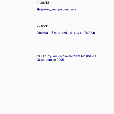
14/08/15
Дырокол для профнастила
27/05/15
Проходной листогиб с ножом за 76
000р
ООО "Штубаи Рус" на выстаке MosBuild в
Экспоцентре 2005г.