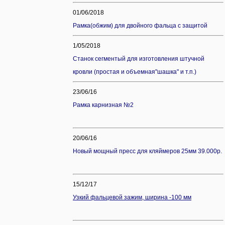
01/06/2018
Рамка(обжим) для двойного фальца с защитой
1/05/2018
Станок сегментый для изготовления штучной
кровли (простая и объемная"шашка" и т.п.)
23/06/16
Рамка карнизная №2
20/06/16
Новый мощный пресс для кляймеров 25мм 39.000р.
15/12/17
Узкий фальцевой зажим, ширина -100 мм