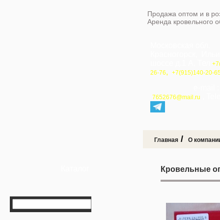
Продажа оптом и в ро
Аренда кровельного 
Московская обл.
Красногорск, Иль
шоссе д.1 А, Тел
+7
,
26-76
+7(915)140-20-6
e-mail 
, Te
7652676@mail.ru
/
Главная
О компани
Каталог
Кровельные оп