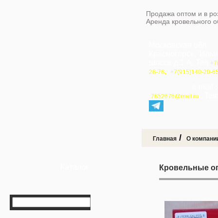
Продажа оптом и в ро
Аренда кровельного 
Московская обл.
Красногорск, Иль
шоссе д.1 А, Тел
+7
,
26-76
+7(915)140-20-6
e-mail 
, Te
7652676@mail.ru
/
Главная
О компани
Каталог
Кровельные оп