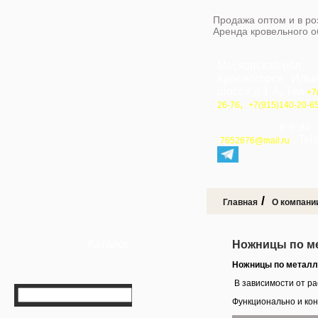
Продажа оптом и в ро
Аренда кровельного 
Московская обл.
Красногорск, Иль
шоссе д.1 А, Тел
+7
,
26-76
+7(915)140-20-6
e-mail 
, Te
7652676@mail.ru
/
Главная
О компани
Каталог
Ножницы по ме
Ножницы по металл
В зависимости от р
Функционально и кон