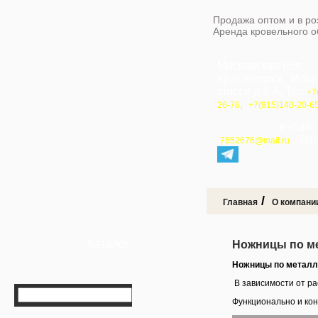
Продажа оптом и в ро
Аренда кровельного 
Московская обл.
Красногорск, Иль
шоссе д.1 А, Тел
+7
,
26-76
+7(915)140-20-6
e-mail 
, Te
7652676@mail.ru
/
Главная
О компани
Каталог
Ножницы по ме
Ножницы по металл
В зависимости от р
Функционально и кон